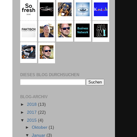
DIESES BLOG DURCHSUCHEN
BLOG-ARCHIV
►
2018
(13)
►
2017
(22)
▼
2015
(4)
►
Oktober
(1)
▼
Januar
(3)