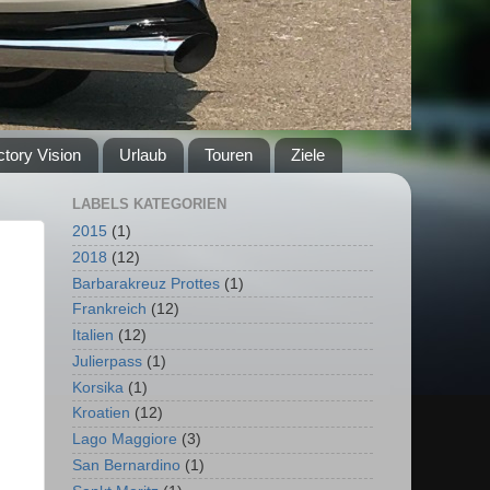
ctory Vision
Urlaub
Touren
Ziele
LABELS KATEGORIEN
2015
(1)
2018
(12)
Barbarakreuz Prottes
(1)
Frankreich
(12)
Italien
(12)
Julierpass
(1)
Korsika
(1)
Kroatien
(12)
Lago Maggiore
(3)
San Bernardino
(1)