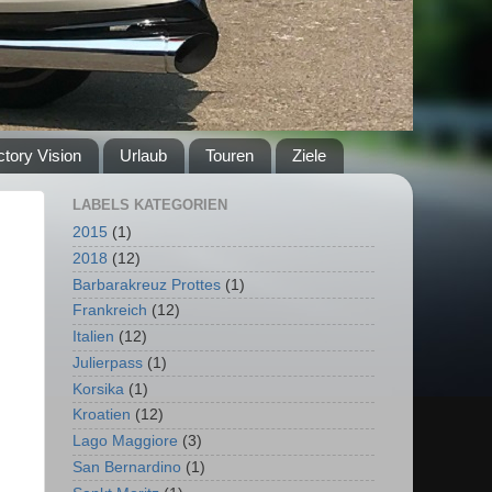
ctory Vision
Urlaub
Touren
Ziele
LABELS KATEGORIEN
2015
(1)
2018
(12)
Barbarakreuz Prottes
(1)
Frankreich
(12)
Italien
(12)
Julierpass
(1)
Korsika
(1)
Kroatien
(12)
Lago Maggiore
(3)
San Bernardino
(1)