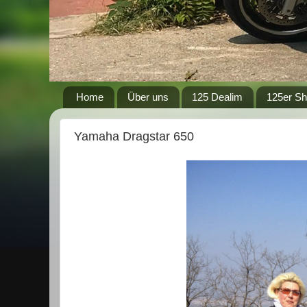
Home
Über uns
125 Dealim
125er S
Yamaha Dragstar 650