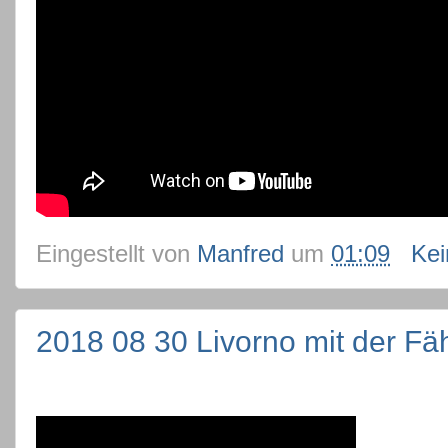
Eingestellt von
Manfred
um
01:09
Ke
2018 08 30 Livorno mit der Fäh