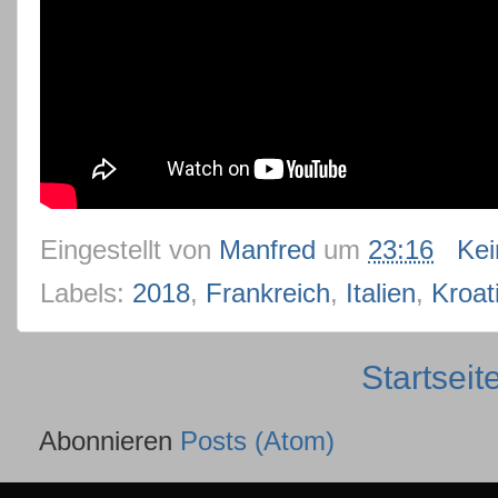
Eingestellt von
Manfred
um
23:16
Ke
Labels:
2018
,
Frankreich
,
Italien
,
Kroat
Startseit
Abonnieren
Posts (Atom)